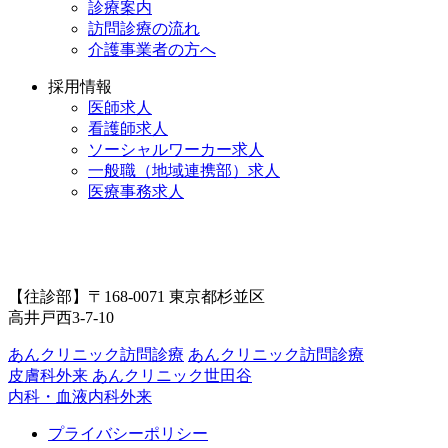
診療案内
訪問診療の流れ
介護事業者の方へ
採用情報
医師求人
看護師求人
ソーシャルワーカー求人
一般職（地域連携部）求人
医療事務求人
【往診部】〒168-0071 東京都杉並区
高井戸西3-7-10
あんクリニック訪問診療
あんクリニック訪問診療
皮膚科外来
あんクリニック世田谷
内科・血液内科外来
プライバシーポリシー