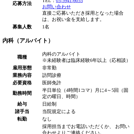
TEL：
03-5941-6053
応募方法
お問い合わせ
直接ご応募いただき採用となった場合
は、お祝い金を支給します。
募集人数
1名
内科（アルバイト）
内科のアルバイト
職種
※未経験者は臨床経験6年以上（応相談）
雇用形態
非常勤
業務内容
訪問診療
必要資格
医師免許
半日単位（4時間1コマ）月に4～5回（固
勤務時間
定の曜日、時間）
給与
日給制
諸手当
当院規定による
転勤
なし
採用担当までお電話いただくか、 お問い
合わせよりご連絡ください。