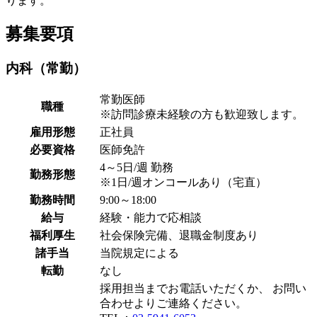
ります。
募集要項
内科（常勤）
常勤医師
職種
※訪問診療未経験の方も歓迎致します。
雇用形態
正社員
必要資格
医師免許
4～5日/週 勤務
勤務形態
※1日/週オンコールあり（宅直）
勤務時間
9:00～18:00
給与
経験・能力で応相談
福利厚生
社会保険完備、退職金制度あり
諸手当
当院規定による
転勤
なし
採用担当までお電話いただくか、 お問い
合わせよりご連絡ください。