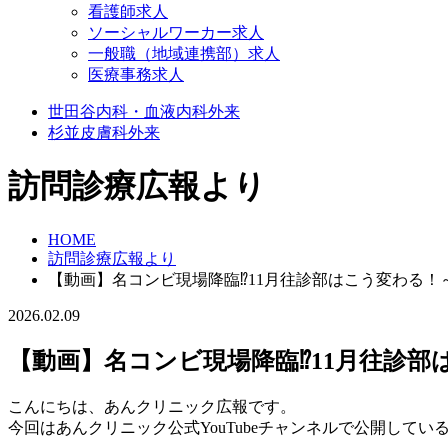
看護師求人
ソーシャルワーカー求人
一般職（地域連携部）求人
医療事務求人
世田谷
内科・血液内科外来
杉並
皮膚科外来
訪問診療広報より
HOME
訪問診療広報より
【動画】名コンビ現場降臨⁉11月往診部はこう変わる
2026.02.09
【動画】名コンビ現場降臨⁉11月往診
こんにちは、あんクリニック広報です。
今回はあんクリニック公式YouTubeチャンネルで公開してい