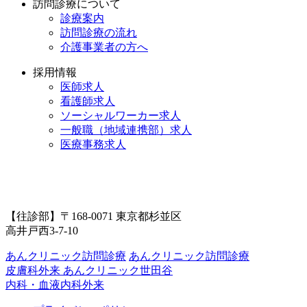
訪問診療について
診療案内
訪問診療の流れ
介護事業者の方へ
採用情報
医師求人
看護師求人
ソーシャルワーカー求人
一般職（地域連携部）求人
医療事務求人
【往診部】〒168-0071 東京都杉並区
高井戸西3-7-10
あんクリニック訪問診療
あんクリニック訪問診療
皮膚科外来
あんクリニック世田谷
内科・血液内科外来