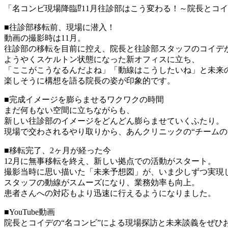
「名コンビ現場降臨⁉11月往診部はこう変わる！～院長とコ
■往診部移転前、現場に潜入！
動画の撮影時は11月。
往診部の移転を目前に控え、院長と往診部スタッフのコイデ
ようやくスケルトン状態になった新オフィスに立ち、
「ここがこうなるんだよね」「動線はこうしたいね」と未来
楽しそうに構想を語る院長の姿が印象的です。
■完成イメージを膨らませるワクワクの時間
まだ何もない空間に立ちながらも、
新しい往診部のイメージをどんどん膨らませていくふたり。
現場で交わされるやり取りから、あんクリニックの“チームの
■移転完了、2ヶ月が経った今
12月に無事移転を終え、新しい拠点での活動がスタート。
撮影当時に思い描いた「未来予想図」が、いま少しずつ実現
スタッフの動線がスムーズになり、業務効率も向上。
患者さんへの対応もより迅速に行えるようになりました。
■YouTube動画
院長とコイデの“名コンビ”による現場探訪と未来談義をぜひ