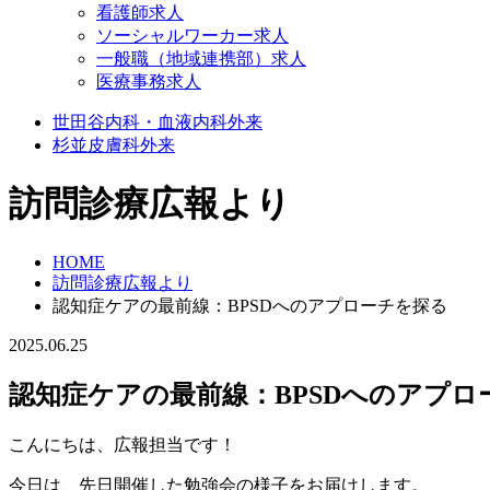
看護師求人
ソーシャルワーカー求人
一般職（地域連携部）求人
医療事務求人
世田谷
内科・血液内科外来
杉並
皮膚科外来
訪問診療広報より
HOME
訪問診療広報より
認知症ケアの最前線：BPSDへのアプローチを探る
2025.06.25
認知症ケアの最前線：BPSDへのアプロ
こんにちは、広報担当です！
今日は、先日開催した勉強会の様子をお届けします。